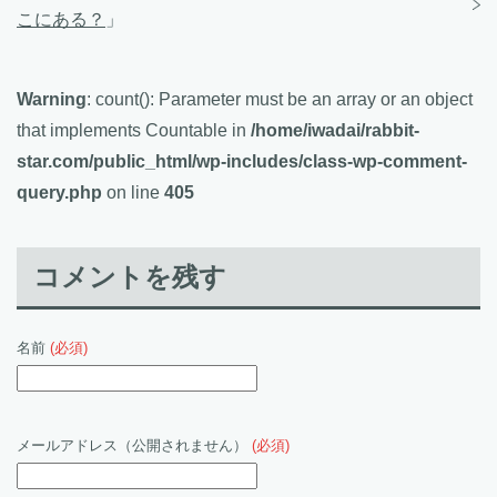
こにある？
」
Warning
: count(): Parameter must be an array or an object
that implements Countable in
/home/iwadai/rabbit-
star.com/public_html/wp-includes/class-wp-comment-
query.php
on line
405
コメントを残す
名前
(必須)
メールアドレス（公開されません）
(必須)